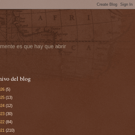
camente es que hay que abrir
ivo del blog
026
(5)
025
(13)
024
(12)
023
(30)
022
(84)
021
(210)