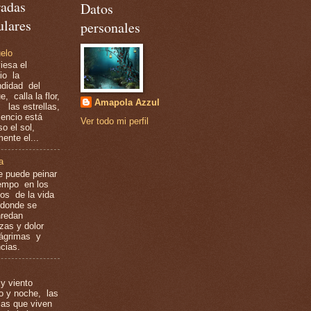
radas
Datos
ulares
personales
uelo
iesa el
io la
ndidad del
, calla la flor,
Amapola Azzul
n las estrellas,
lencio está
Ver todo mi perfil
o el sol,
ente el...
a
 puede peinar
empo en los
los de la vida
 donde se
redan
ezas y dolor
ágrimas y
cias.
y viento
o y noche, las
llas que viven