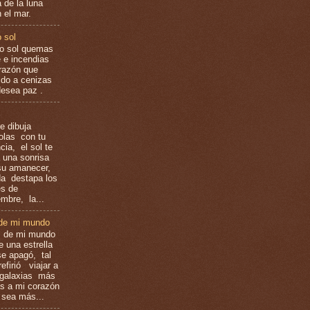
 de la luna
 el mar.
o sol
do sol quemas
e e incendias
razón que
ido a cenizas
desea paz .
e dibuja
olas con tu
cia, el sol te
a una sonrisa
u amanecer,
da destapa los
es de
embre, la...
 de mi mundo
 de mi mundo
e una estrella
e apagó, tal
efirió viajar a
 galaxias más
as a mi corazón
í sea más...