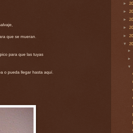
►
2
►
2
►
2
alvaje,
►
2
►
2
para que se mueran.
▼
2
 pico para que las tuyas
ea o pueda llegar hasta aquí.