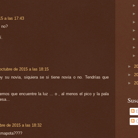
15 a las 17:43
, no?
í.
►
2
octubre de 2015 a las 18:15
►
2
oy su novia, siquiera se si tiene novia o no. Tendrías que
►
2
emos que encuentre la luz ... o , al menos el pico y la pala
Susc
esa...
E
C
bre de 2015 a las 18:32
 Amapota????