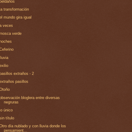
peldaños
la transformación
el mundo gira igual
a veces
mosca verde
noches
Ceferino
lluvia
exilio
pasillos extraños - 2
extraños pasillos
Otoño
observación bloglera entre diversas
negruras
lo único
sin título
Otro día nublado y con lluvia donde los
pensamient...