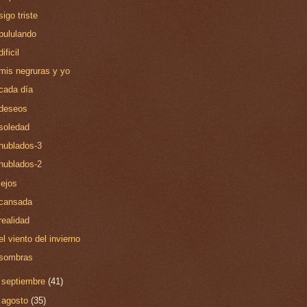
sigo triste
pululando
dificil
mis negruras y yo
cada día
deseos
soledad
nublados-3
nublados-2
lejos
cansada
realidad
el viento del invierno
sombras
►
septiembre
(41)
►
agosto
(35)