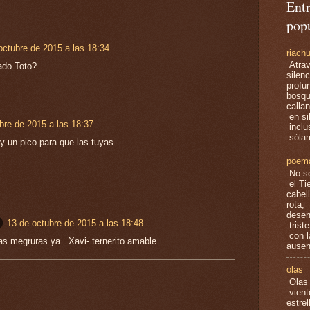
Ent
pop
octubre de 2015 a las 18:34
riach
Atrav
ado Toto?
silenc
profu
bosque
calla
en si
bre de 2015 a las 18:37
inclus
sólam
 y un pico para que las tuyas
poem
No se
el Ti
cabel
rota,
desen
13 de octubre de 2015 a las 18:48
trist
con l
las megruras ya...Xavi- ternerito amable...
ausen
olas
Olas 
vient
estre