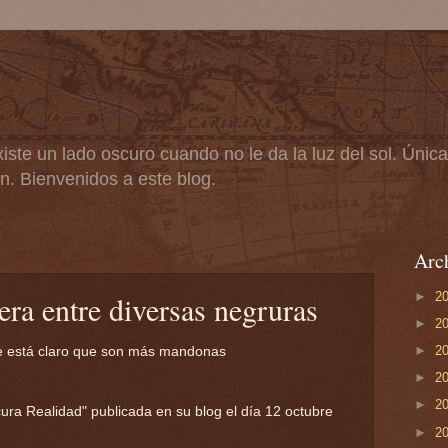
iste un lado oscuro cuando no le da la luz del sol. Úni
n. Bienvenidos a este blog.
Arch
►
2
era entre diversas negruras
►
2
►
2
 está claro que son más mandonas
►
2
►
2
ura Realidad" publicada en su blog el día 12 octubre
►
2