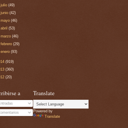
►
julio
(49)
►
junio
(42)
►
mayo
(46)
►
abril
(53)
►
marzo
(46)
►
febrero
(29)
►
enero
(93)
014
(919)
013
(360)
012
(20)
ribirse a
Translate
ntradas
Powered by
omentarios
Translate