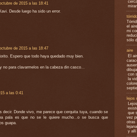
cerca
octubre de 2015 a las 18:41
miran
avi. Desde luego ha sido un error.
tórrid
Tórri
el air
mi co
reduc
sólo 
octubre de 2015 a las 18:47
aire
El air
Torito. Espero que todo haya quedado muy bien.
carac
ausen
y no para clavarmelos en la cabeza din casco...
dibuj
con s
la vi
color
septi
15 a las 0:41
lejos
Lejos
exist
s decir. Donde vivo, me parece que cerquita tuya, cuando se
que s
na pala es que no se le quiere mucho...o se busca que
vez pr
otras
os guapa.
lejan
y all