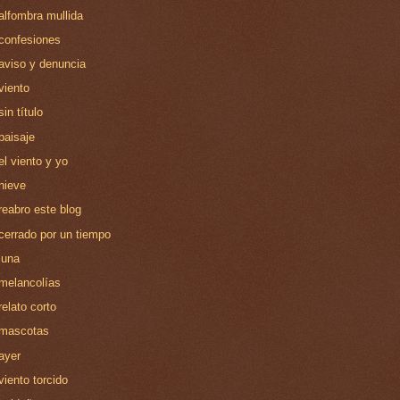
alfombra mullida
confesiones
aviso y denuncia
viento
sin título
paisaje
el viento y yo
nieve
reabro este blog
cerrado por un tiempo
luna
melancolías
relato corto
mascotas
ayer
viento torcido