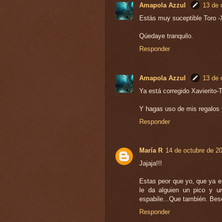
Amapola Azzul
13 de 
Estàs muy suceptible Toro -X
Qúedaye tranquilo.
Responder
Amapola Azzul
13 de 
Ya está corregido Xavierito-
Y hagas uso de mis regalos 
Responder
María R
14 de octubre de 20
Jajaja!!!
Estas peor que yo, que ya e
le da alguien un pico y u
espabile...Que también. Bes
Responder